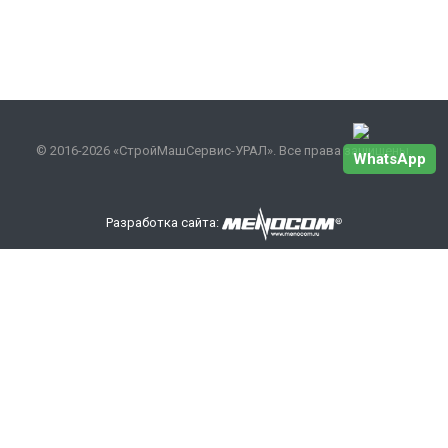
© 2016-2026 «СтройМашСервис-УРАЛ». Все права защищены.
WhatsApp
Разработка сайта:
Наши контакты
+7 343 301-17-27
info
@smsurfo.ru
офис г. Екатеринбург, ул. Сибирский тракт, 8 литер Б,
офис 405.
склад г. Березовский поселок Ленинский 28А