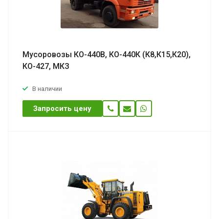
Мусоровозы КО-440В, КО-440К (К8,К15,К20),
КО-427, МКЗ
В наличии
Запросить цену