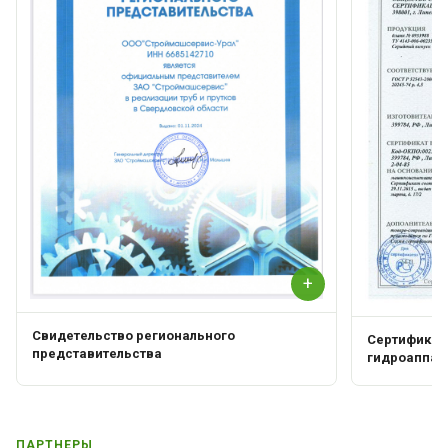
+
Свидетельство регионального
Сертификат 
представительства
гидроаппар
ПАРТНЕРЫ