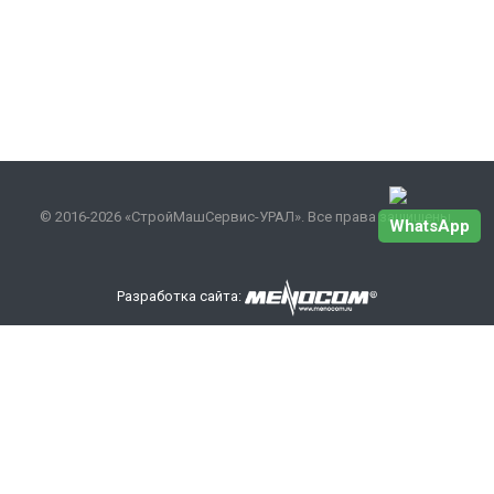
© 2016-2026 «СтройМашСервис-УРАЛ». Все права защищены.
WhatsApp
Разработка сайта:
Наши контакты
+7 343 301-17-27
info
@smsurfo.ru
офис г. Екатеринбург, ул. Сибирский тракт, 8 литер Б,