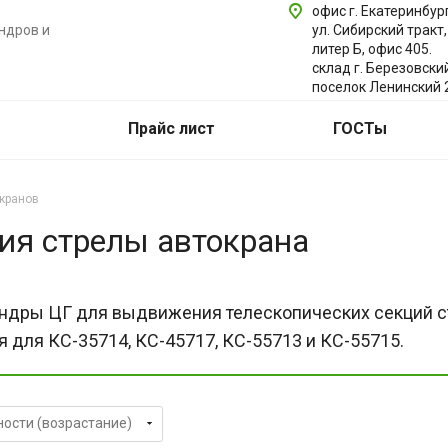
офис г. Екатеринбург
ндров и
ул. Сибирский тракт,
литер Б, офис 405.
склад г. Березовски
поселок Ленинский 
Прайс лист
ГОСТы
кранов
я стрелы автокрана
ндры ЦГ для выдвижения телескопических секций ст
 для КС-35714, КС-45717, КС-55713 и КС-55715.