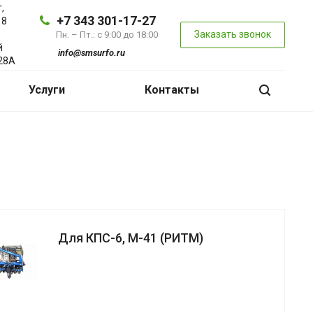
,
+7 343 301-17-27
 8
Заказать звонок
Пн. – Пт.: с 9:00 до 18:00
й
info@smsurfo.ru
28А
Услуги
Контакты
Для КПС-6, М-41 (РИТМ)