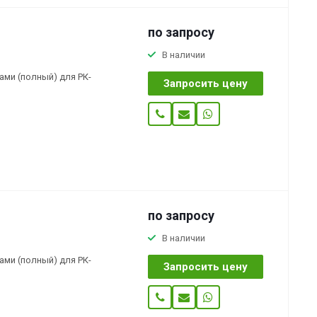
по зап
р
осу
В наличии
ми (полный) для РК-
Запросить цену
по зап
р
осу
В наличии
ми (полный) для РК-
Запросить цену