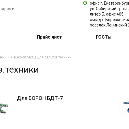
офис г. Екатеринбург
ндров и
ул. Сибирский тракт,
литер Б, офис 405.
склад г. Березовски
поселок Ленинский 
Прайс лист
ГОСТы
ики
Ремкомплекты Для сельхоз.техники
.техники
Для БОРОН БДТ-7