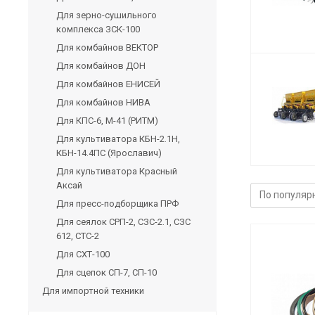
Для зерно-сушильного
комплекса ЗСК-100
Для комбайнов ВЕКТОР
Для комбайнов ДОН
Для комбайнов ЕНИСЕЙ
Для комбайнов НИВА
Для КПС-6, М-41 (РИТМ)
Для культиватора КБН-2.1Н,
КБН-14.4ПС (Ярославич)
Для культиватора Красный
Аксай
Для пресс-подборщика ПРФ
Для сеялок СРП-2, СЗС-2.1, СЗС
612, СТС-2
Для СХТ-100
Для сцепок СП-7, СП-10
Для импортной техники