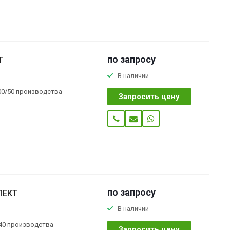
по зап
р
осу
Т
В наличии
100/50 производства
Запросить цену
по зап
р
осу
ЛЕКТ
В наличии
/40 производства
Запросить цену