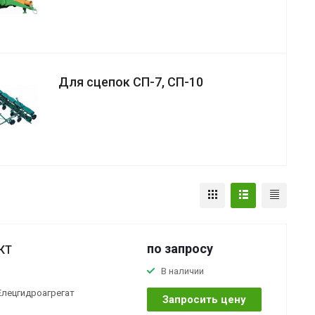
Для сцепок СП-7, СП-10
по зап
р
осу
КТ
В наличии
Елецгидроагрегат
Запросить цену