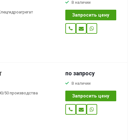
В наличии
Елецгидроагрегат
Запросить цену
по зап
р
осу
Т
В наличии
100/50 производства
Запросить цену