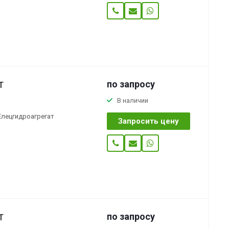
по зап
р
осу
Т
В наличии
Елецгидроагрегат
Запросить цену
по зап
р
осу
Т