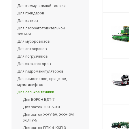
Для коммунальной техники
Для грейдеров
Для катков
Для лесозаготовительной
техники
Для мусоровозов
Для автокранов
Для погрузчиков
Для экскаваторов
Для гидроманипуляторов
Для самосвалов, прицепов,
мультилифтов
Для сельхоз.техники
Для БОРОН БДТ-7
Для жаток ЖКН6-9КП
Для жаток ЖНУ-6А, ЖКН-5М,
ЖВПУ-6
Для жаток ППК-4, ККП-3