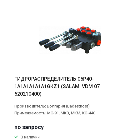
ГИДРОРАСПРЕДЕЛИТЕЛЬ 05Р40-
1А1А1А1А1А1GКZ1 (SALAMI VDМ 07
620210400)
Производитель: Болгария (Badestnost)
Применяемость: МС-91, МКЗ, МКМ, КО-440
по зап
р
осу
В наличии