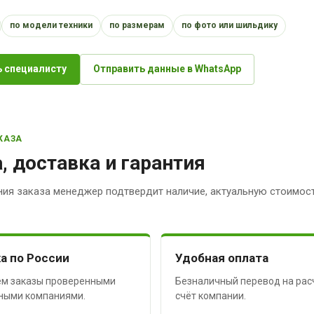
по модели техники
по размерам
по фото или шильдику
 специалисту
Отправить данные в WhatsApp
КАЗА
, доставка и гарантия
ия заказа менеджер подтвердит наличие, актуальную стоимост
а по России
Удобная оплата
м заказы проверенными
Безналичный перевод на рас
ными компаниями.
счёт компании.