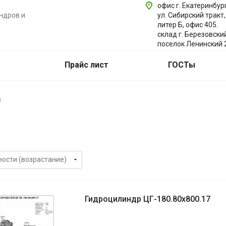
офис г. Екатеринбург
ндров и
ул. Сибирский тракт,
литер Б, офис 405.
склад г. Березовски
поселок Ленинский 
Прайс лист
ГОСТы
0
Гидроцилиндр ЦГ-180.80х800.17