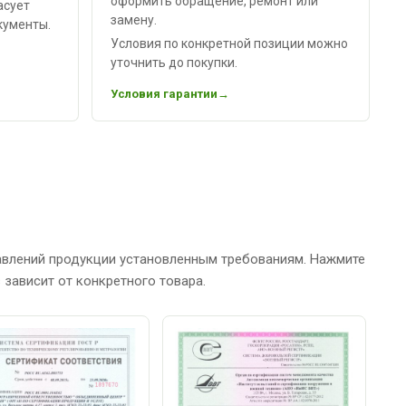
оформить обращение, ремонт или
асует
замену.
кументы.
Условия по конкретной позиции можно
уточнить до покупки.
Условия гарантии
авлений продукции установленным требованиям. Нажмите
зависит от конкретного товара.
С
Р