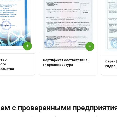
+
+
ство
Сертификат соответствия:
Сертиф
ного
гидроаппаратура
гидро
тельства
аем с проверенными предприяти