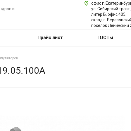
офис г. Екатеринбург
ндров и
ул. Сибирский тракт,
литер Б, офис 405.
склад г. Березовски
поселок Ленинский 
Прайс лист
ГОСТы
ипуляторов
9.05.100А