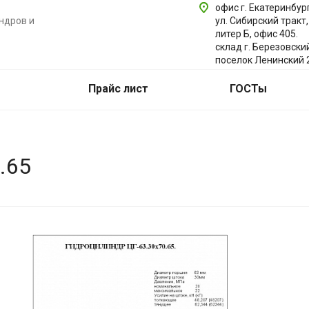
офис г. Екатеринбург
ндров и
ул. Сибирский тракт,
литер Б, офис 405.
склад г. Березовски
поселок Ленинский 
Прайс лист
ГОСТы
.65