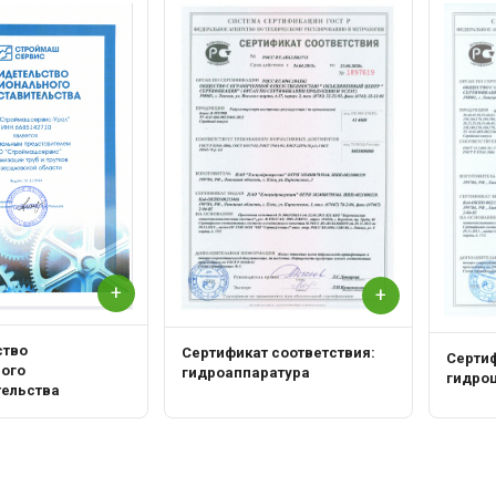
+
+
ство
Сертификат соответствия:
Сертиф
ного
гидроаппаратура
гидро
тельства