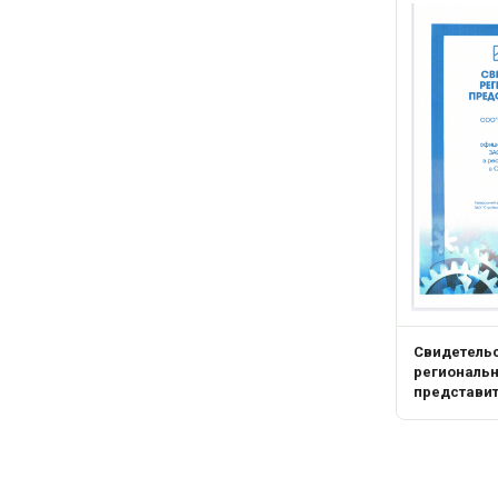
Свидетель
региональ
представи