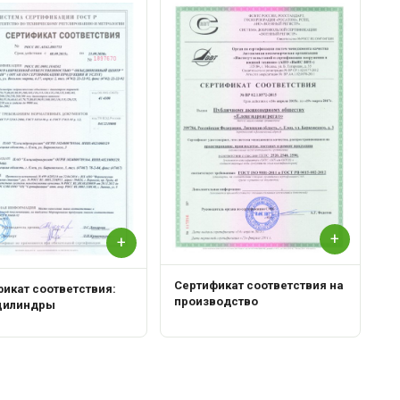
С
Р
+
+
Сертификат соответствия на
икат соответствия:
производство
цилиндры