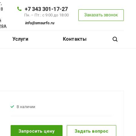
,
+7 343 301-17-27
 8
Заказать звонок
Пн. – Пт.: с 9:00 до 18:00
й
info@smsurfo.ru
28А
Услуги
Контакты
В наличии
Запросить цену
Задать вопрос