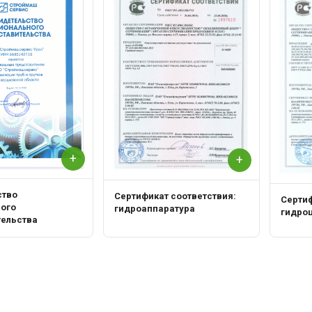
+
+
ство
Сертификат соответствия:
Сертиф
ного
гидроаппаратура
гидро
тельства