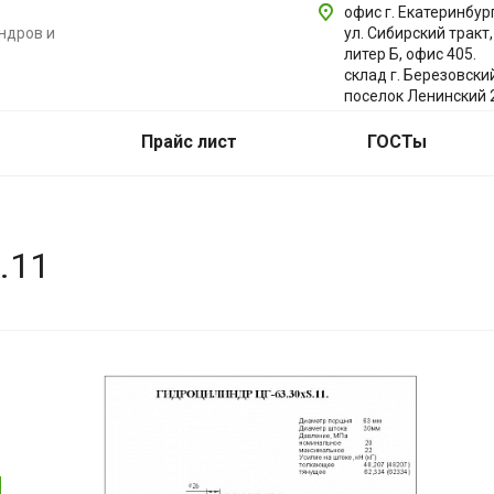
офис г. Екатеринбург
ндров и
ул. Сибирский тракт,
литер Б, офис 405.
склад г. Березовски
поселок Ленинский 
Прайс лист
ГОСТы
.11