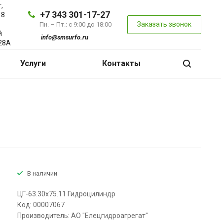
,
+7 343 301-17-27
 8
Заказать звонок
Пн. – Пт.: с 9:00 до 18:00
й
info@smsurfo.ru
28А
Услуги
Контакты
В наличии
ЦГ-63.30х75.11 Гидроцилиндр
Код: 00007067
Производитель: АО "Елецгидроагрегат"