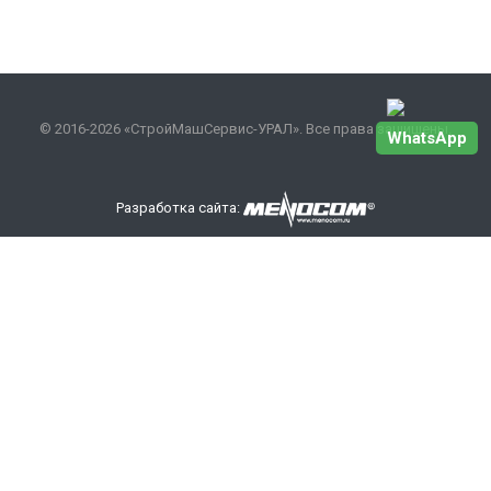
© 2016-2026 «СтройМашСервис-УРАЛ». Все права защищены.
WhatsApp
Разработка сайта:
Наши контакты
+7 343 301-17-27
info
@smsurfo.ru
офис г. Екатеринбург, ул. Сибирский тракт, 8 литер Б,
офис 405.
склад г. Березовский поселок Ленинский 28А
ООО «СМС-УРАЛ»
ИНН/КПП: 6685142710/668501001