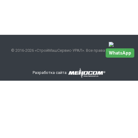
© 2016-2026 «СтройМашСервис-УРАЛ». Все права защищены.
WhatsApp
Разработка сайта:
Наши контакты
+7 343 301-17-27
info
@smsurfo.ru
офис г. Екатеринбург, ул. Сибирский тракт, 8 литер Б,
офис 405.