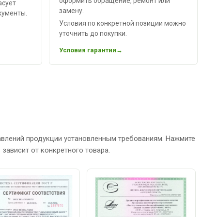
оформить обращение, ремонт или
асует
замену.
кументы.
Условия по конкретной позиции можно
уточнить до покупки.
Условия гарантии
авлений продукции установленным требованиям. Нажмите
зависит от конкретного товара.
С
Р