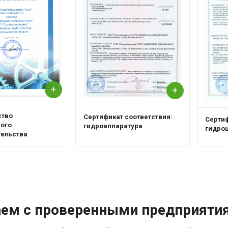
+
+
ство
Сертификат соответствия:
Сертиф
ного
гидроаппаратура
гидро
тельства
аем с проверенными предприяти