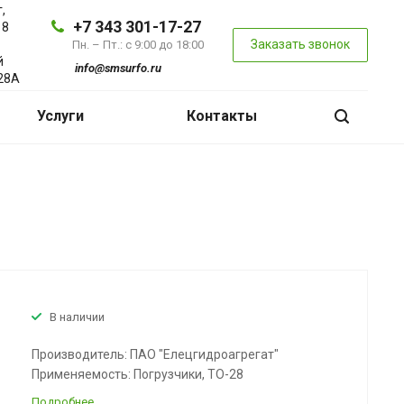
,
+7 343 301-17-27
 8
Заказать звонок
Пн. – Пт.: с 9:00 до 18:00
й
info@smsurfo.ru
28А
Услуги
Контакты
В наличии
Производитель: ПАО "Елецгидроагрегат"
Применяемость: Погрузчики, ТО-28
Подробнее