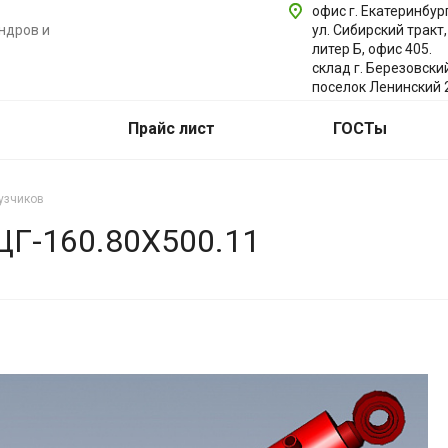
офис г. Екатеринбург
ндров и
ул. Сибирский тракт,
литер Б, офис 405.
склад г. Березовски
поселок Ленинский 
Прайс лист
ГОСТы
узчиков
-160.80Х500.11