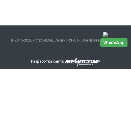
© 2016-2026 «СтройМашСервис-УРАЛ». Все права защищены.
WhatsApp
Разработка сайта:
Наши контакты
+7 343 301-17-27
info
@smsurfo.ru
офис г. Екатеринбург, ул. Сибирский тракт, 8 литер Б,
офис 405.
склад г. Березовский поселок Ленинский 28А
ООО «СМС-УРАЛ»