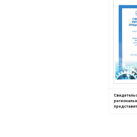
Свидетель
региональ
представи