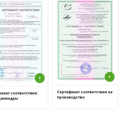
С
Р
+
+
Сертификат соответствия на
икат соответствия:
производство
цилиндры