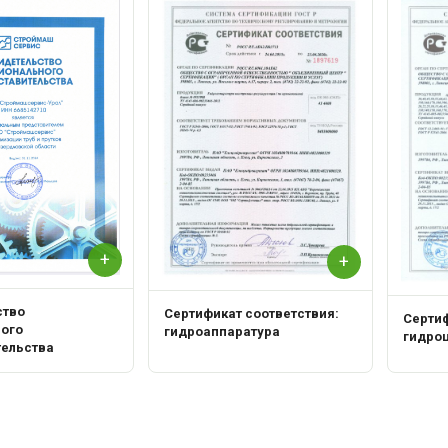
+
+
ство
Сертификат соответствия:
Сертиф
ного
гидроаппаратура
гидро
тельства