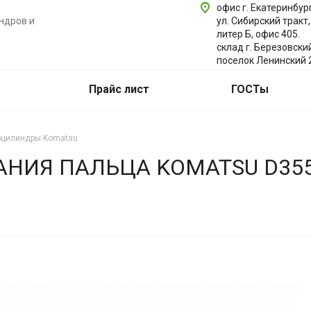
офис г. Екатеринбург
ндров и
ул. Сибирский тракт,
литер Б, офис 405.
склад г. Березовски
поселок Ленинский 
Прайс лист
ГОСТы
оцилиндры Komatsu
ИЯ ПАЛЬЦА KOMATSU D355