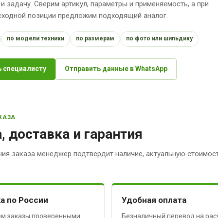
 и задачу. Сверим артикул, параметры и применяемость, а при
исходной позиции предложим подходящий аналог.
по модели техники
по размерам
по фото или шильдику
 специалисту
Отправить данные в WhatsApp
КАЗА
, доставка и гарантия
ия заказа менеджер подтвердит наличие, актуальную стоимост
а по России
Удобная оплата
м заказы проверенными
Безналичный перевод на рас