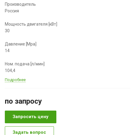
Производитель
Россия
Мощность двигателя [кВт]
30
Давление [Мpа]
14
Ном. подача [л/мин]
104,4
Подробнее
по зап
р
осу
Запросить цену
Задать вопрос