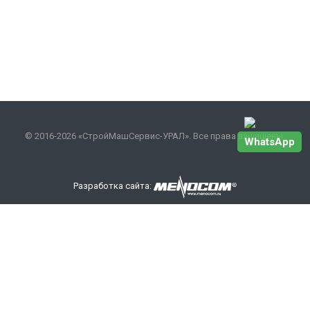
© 2016-2026 «СтройМашСервис-УРАЛ». Все права защищены.
WhatsApp
Разработка сайта:
Наши контакты
+7 343 301-17-27
info
@smsurfo.ru
офис г. Екатеринбург, ул. Сибирский тракт, 8 литер Б,