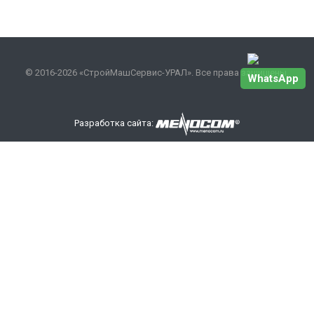
© 2016-2026 «СтройМашСервис-УРАЛ». Все права защищены.
WhatsApp
Разработка сайта:
Наши контакты
+7 343 301-17-27
info
@smsurfo.ru
офис г. Екатеринбург, ул. Сибирский тракт, 8 литер Б,
офис 405.
склад г. Березовский поселок Ленинский 28А
ООО «СМС-УРАЛ»
ИНН/КПП: 6685142710/668501001