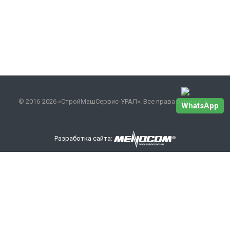
© 2016-2026 «СтройМашСервис-УРАЛ». Все права защищены.
WhatsApp
Разработка сайта:
Наши контакты
+7 343 301-17-27
info
@smsurfo.ru
офис г. Екатеринбург, ул. Сибирский тракт, 8 литер Б,