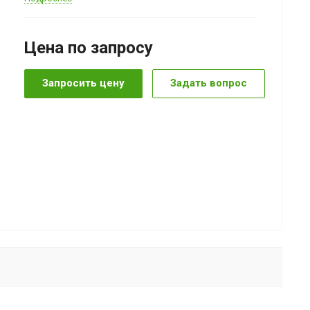
Цена по зап
р
осу
Запросить цену
Задать вопрос