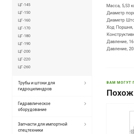
ЦГ-145
Масса, 5,53 к
ЦГ-150
Диаметр порш
Диаметр Што
ЦГ-160
Ход Поршня,
ЦГ-170
Конструктив
ЦГ-180
Давление, 1
ЦГ-190
Давление, 2
ЦГ-200
ЦГ-220
ЦГ-260
Трубы и штоки для
ВАМ МОГУТ 
гидроцилиндров
Похож
Гидравлическое
оборудование
Запчасти для импортной
спецтехники