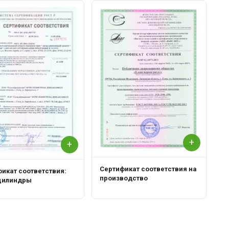
С
Р
+
+
Сертификат соответствия на
икат соответствия:
производство
цилиндры