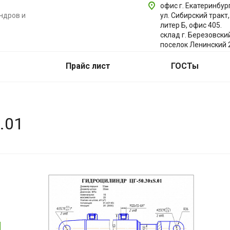
офис г. Екатеринбург
ндров и
ул. Сибирский тракт,
литер Б, офис 405.
склад г. Березовски
поселок Ленинский 
Прайс лист
ГОСТы
.01