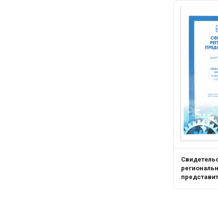
Свидетель
региональ
представи