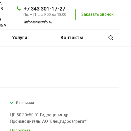
,
+7 343 301-17-27
 8
Заказать звонок
Пн. – Пт.: с 9:00 до 18:00
й
info@smsurfo.ru
28А
Услуги
Контакты
В наличии
ЦГ-50.30х50.01 Гидроцилиндр
Производитель: АО "Елецгидроагрегат"
Подробнее