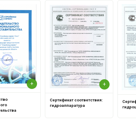
+
+
ство
Сертификат соответствия:
Сертиф
ного
гидроаппаратура
гидро
тельства