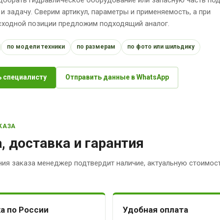
 и задачу. Сверим артикул, параметры и применяемость, а при
исходной позиции предложим подходящий аналог.
по модели техники
по размерам
по фото или шильдику
 специалисту
Отправить данные в WhatsApp
КАЗА
, доставка и гарантия
ия заказа менеджер подтвердит наличие, актуальную стоимост
а по России
Удобная оплата