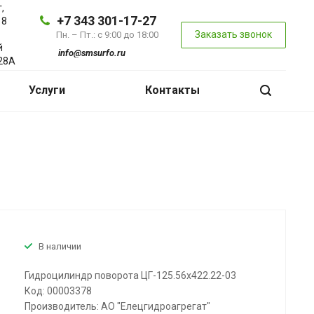
,
+7 343 301-17-27
 8
Заказать звонок
Пн. – Пт.: с 9:00 до 18:00
й
info@smsurfo.ru
28А
Услуги
Контакты
В наличии
Гидроцилиндр поворота ЦГ-125.56х422.22-03
Код: 00003378
Производитель: АО "Елецгидроагрегат"