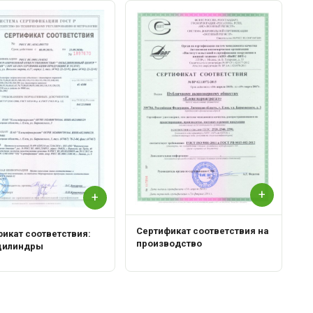
С
Р
+
+
Сертификат соответствия на
икат соответствия:
производство
цилиндры