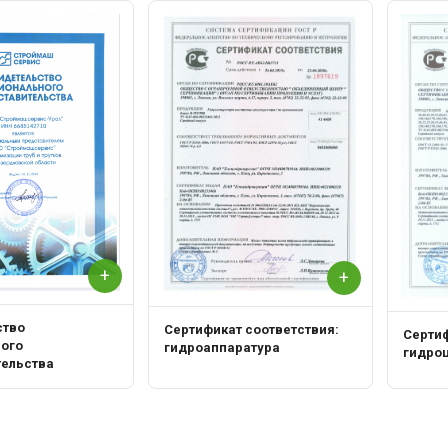
+
+
ство
Сертификат соответствия:
Сертиф
ного
гидроаппаратура
гидро
тельства