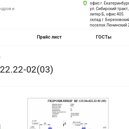
офис г. Екатеринбург
ндров и
ул. Сибирский тракт,
литер Б, офис 405.
склад г. Березовски
поселок Ленинский 
Прайс лист
ГОСТы
5
22.22-02(03)