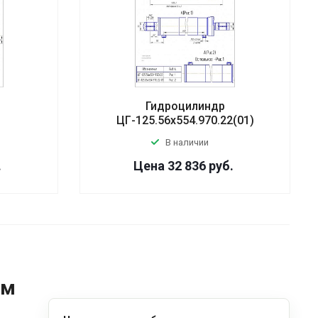
Гидроцилиндр
2
ЦГ-125.56х554.970.22(01)
В наличии
.
Цена 32 836
руб.
ом
д