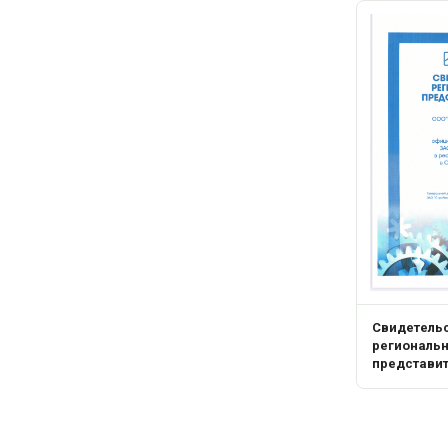
Свидетель
региональ
представи