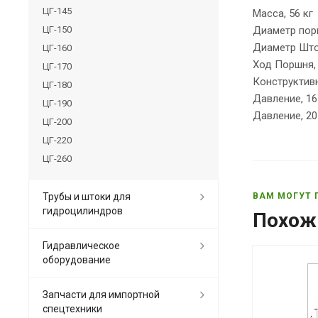
ЦГ-145
Масса, 56 кг
ЦГ-150
Диаметр порш
Диаметр Што
ЦГ-160
Ход Поршня,
ЦГ-170
Конструктив
ЦГ-180
Давление, 1
ЦГ-190
Давление, 2
ЦГ-200
ЦГ-220
ЦГ-260
Трубы и штоки для
ВАМ МОГУТ 
гидроцилиндров
Похож
Гидравлическое
оборудование
Запчасти для импортной
спецтехники