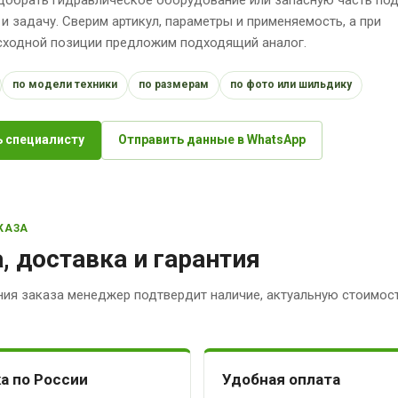
 и задачу. Сверим артикул, параметры и применяемость, а при
исходной позиции предложим подходящий аналог.
по модели техники
по размерам
по фото или шильдику
 специалисту
Отправить данные в WhatsApp
КАЗА
, доставка и гарантия
ия заказа менеджер подтвердит наличие, актуальную стоимост
а по России
Удобная оплата