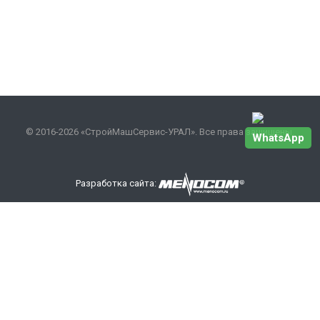
© 2016-2026 «СтройМашСервис-УРАЛ». Все права защищены.
WhatsApp
Разработка сайта:
Наши контакты
+7 343 301-17-27
info
@smsurfo.ru
офис г. Екатеринбург, ул. Сибирский тракт, 8 литер Б,