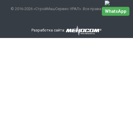
© 2016-2026 «СтройМашСервис-УРАЛ». Все права защищены.
WhatsApp
Разработка сайта:
Наши контакты
+7 343 301-17-27
info
@smsurfo.ru
офис г. Екатеринбург, ул. Сибирский тракт, 8 литер Б,
офис 405.
склад г. Березовский поселок Ленинский 28А
ООО «СМС-УРАЛ»
ИНН/КПП: 6685142710/668501001
ОРГН: 1176658111024