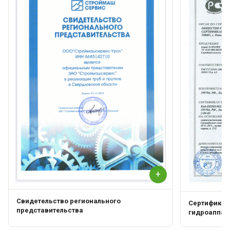
+
Свидетельство регионального
Сертификат 
представительства
гидроаппар