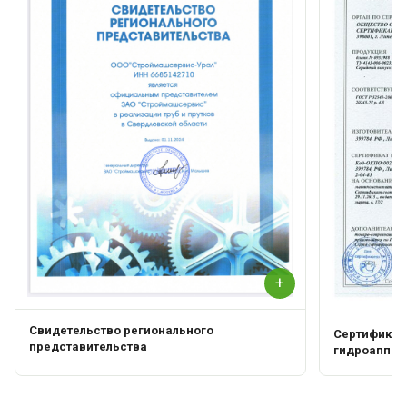
+
Свидетельство регионального
Сертификат 
представительства
гидроаппар