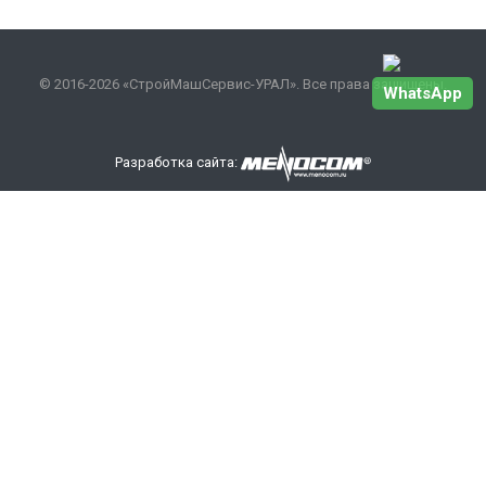
© 2016-2026 «СтройМашСервис-УРАЛ». Все права защищены.
WhatsApp
Разработка сайта:
Наши контакты
+7 343 301-17-27
info
@smsurfo.ru
офис г. Екатеринбург, ул. Сибирский тракт, 8 литер Б,
офис 405.
склад г. Березовский поселок Ленинский 28А
ООО «СМС-УРАЛ»
ИНН/КПП: 6685142710/668501001
ОРГН: 1176658111024