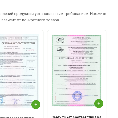
авлений продукции установленным требованиям. Нажмите
зависит от конкретного товара.
С
Р
+
+
Сертификат соответствия на