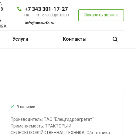
,
+7 343 301-17-27
 8
Заказать звонок
Пн. – Пт.: с 9:00 до 18:00
й
info@smsurfo.ru
28А
Услуги
Контакты
В наличии
Производитель: ПАО "Елецгидроагрегат"
Применяемость: ТРАКТОРЫ И
СЕЛЬСКОХОЗЯЙСТВЕННАЯ ТЕХНИКА, С/х техника