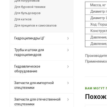
Для погрузчиков
Масса, кг
Для буровой техники
Диаметр пор
Для бульдозеров
Диаметр Ш
Для катков
Ход Поршн
Для прицепов и самосвалов
Конструкти
Давление, 
Гидроцилиндры ЦГ
Давление, 
Трубы и штоки для
гидроцилиндров
Производите
Применяемо
Гидравлическое
оборудование
Запчасти для импортной
спецтехники
ВАМ МОГУТ 
Похож
Запчасти для отечественной
спецтехники