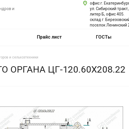
офис г. Екатеринбург
ндров и
ул. Сибирский тракт,
литер Б, офис 405.
склад г. Березовски
поселок Ленинский 
Прайс лист
ГОСТы
оров и сельхозтехники
 ОРГАНА ЦГ-120.60Х208.22