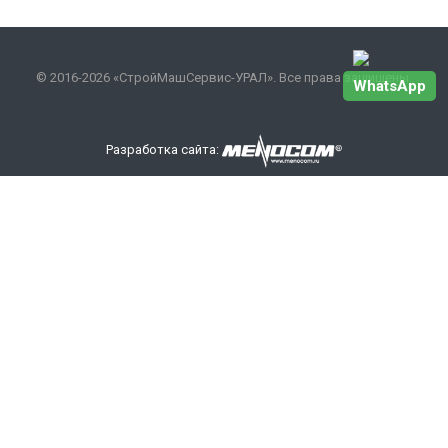
© 2016-2026 «СтройМашСервис-УРАЛ». Все права защищены.
WhatsApp
Разработка сайта:
Наши контакты
+7 343 301-17-27
info
@smsurfo.ru
офис г. Екатеринбург, ул. Сибирский тракт, 8 литер Б,
офис 405.
склад г. Березовский поселок Ленинский 28А
ООО «СМС-УРАЛ»
ИНН/КПП: 6685142710/668501001
ОРГН: 1176658111024