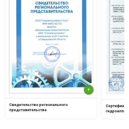
+
Свидетельство регионального
Сертификат 
представительства
гидроаппар