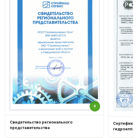
+
Свидетельство регионального
Сертификат 
представительства
гидроаппар