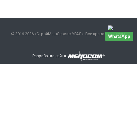
© 2016-2026 «СтройМашСервис-УРАЛ». Все права защищены.
WhatsApp
Разработка сайта:
Наши контакты
+7 343 301-17-27
info
@smsurfo.ru
офис г. Екатеринбург, ул. Сибирский тракт, 8 литер Б,
офис 405.
склад г. Березовский поселок Ленинский 28А
ООО «СМС-УРАЛ»
ИНН/КПП: 6685142710/668501001