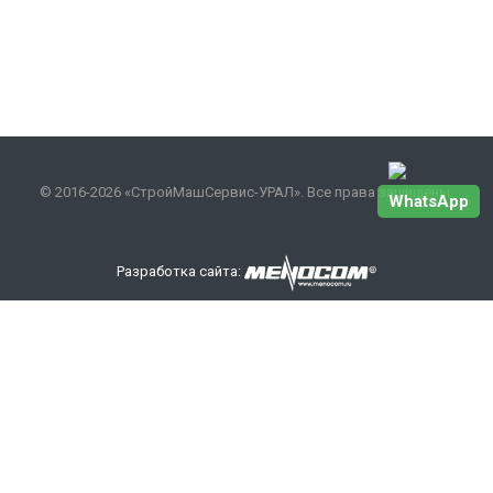
© 2016-2026 «СтройМашСервис-УРАЛ». Все права защищены.
WhatsApp
Разработка сайта:
Наши контакты
+7 343 301-17-27
info
@smsurfo.ru
офис г. Екатеринбург, ул. Сибирский тракт, 8 литер Б,
офис 405.