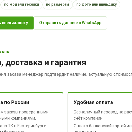
по модели техники
по размерам
по фото или шильдику
 специалисту
Отправить данные в WhatsApp
КАЗА
, доставка и гарантия
ия заказа менеджер подтвердит наличие, актуальную стоимост
а по России
Удобная оплата
м заказы проверенными
Безналичный перевод на рас
ными компаниями.
счёт компании.
ала ТК в Екатеринбурге
Оплата банковской картой ил
м бесплатно.
наличными.