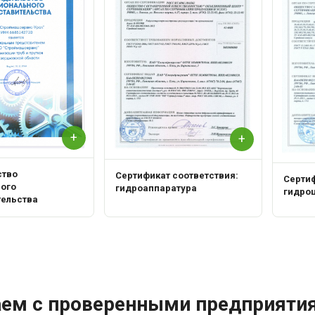
+
+
ство
Сертификат соответствия:
Сертиф
ного
гидроаппаратура
гидро
тельства
аем с проверенными предприяти