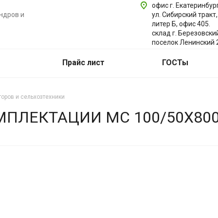
офис г. Екатеринбург
ндров и
ул. Сибирский тракт,
литер Б, офис 405.
склад г. Березовски
поселок Ленинский 
Прайс лист
ГОСТы
оров и сельхозтехники
ЛЕКТАЦИИ МС 100/50Х800-4