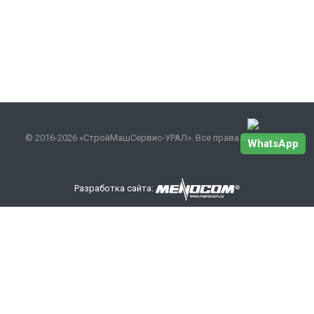
© 2016-2026 «СтройМашСервис-УРАЛ». Все права защищены.
WhatsApp
Разработка сайта:
Наши контакты
+7 343 301-17-27
info
@smsurfo.ru
офис г. Екатеринбург, ул. Сибирский тракт, 8 литер Б,