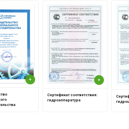
+
+
ство
Сертификат соответствия:
Сертиф
ного
гидроаппаратура
гидро
тельства