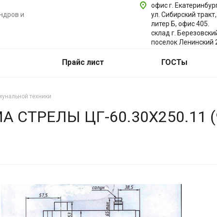
офис г. Екатеринбург
ндров и
ул. Сибирский тракт,
литер Б, офис 405.
склад г. Березовски
поселок Ленинский 
Прайс лист
ГОСТы
унальной техники
РЕЛЫ ЦГ-60.30Х250.11 (980