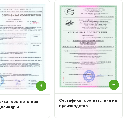
С
Р
+
+
Сертификат соответствия на
икат соответствия:
производство
цилиндры