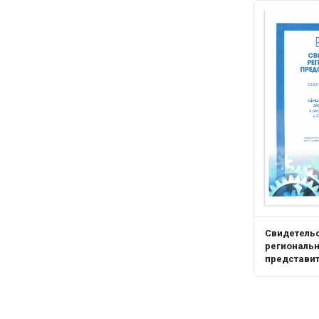
Свидетель
региональ
представи