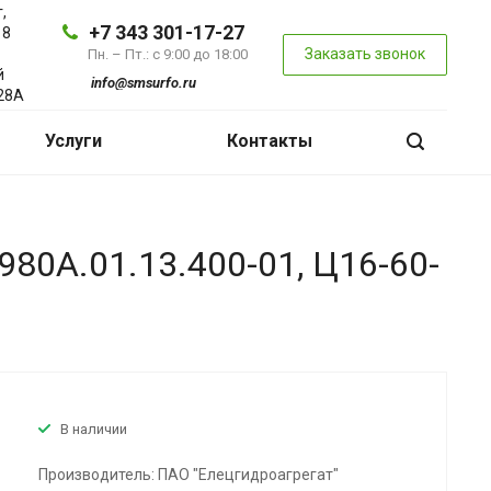
,
+7 343 301-17-27
 8
Заказать звонок
Пн. – Пт.: с 9:00 до 18:00
й
info@smsurfo.ru
28А
Услуги
Контакты
А.01.13.400-01, Ц16-60-
В наличии
Производитель: ПАО "Елецгидроагрегат"