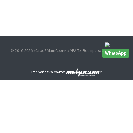
© 2016-2026 «СтройМашСервис-УРАЛ». Все права защищены.
WhatsApp
Разработка сайта:
Наши контакты
+7 343 301-17-27
info
@smsurfo.ru
офис г. Екатеринбург, ул. Сибирский тракт, 8 литер Б,
офис 405.