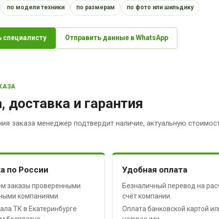
по модели техники
по размерам
по фото или шильдику
 специалисту
Отправить данные в WhatsApp
КАЗА
, доставка и гарантия
ия заказа менеджер подтвердит наличие, актуальную стоимост
а по России
Удобная оплата
м заказы проверенными
Безналичный перевод на рас
ными компаниями.
счёт компании.
ала ТК в Екатеринбурге
Оплата банковской картой ил
м бесплатно.
наличными.