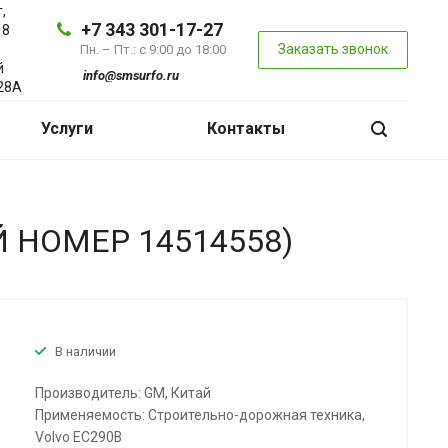
,
+7 343 301-17-27
 8
Заказать звонок
Пн. – Пт.: с 9:00 до 18:00
й
info@smsurfo.ru
28А
Услуги
Контакты
 НОМЕР 14514558)
В наличии
Производитель: GM, Китай
Применяемость: Строительно-дорожная техника,
Volvo EC290B