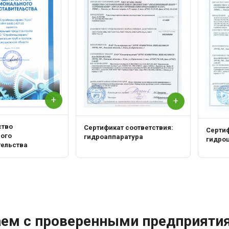
+
+
ство
Сертификат соответствия:
Сертиф
ного
гидроаппаратура
гидро
тельства
аем с проверенными предприяти