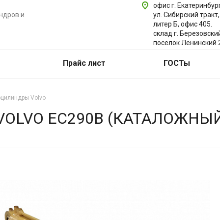
офис г. Екатеринбург
ндров и
ул. Сибирский тракт,
литер Б, офис 405.
склад г. Березовски
поселок Ленинский 
Прайс лист
ГОСТы
оцилиндры Volvo
OLVO EC290B (КАТАЛОЖНЫЙ