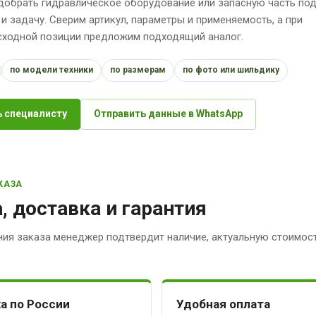
обрать гидравлическое оборудование или запасную часть по
 и задачу. Сверим артикул, параметры и применяемость, а при
исходной позиции предложим подходящий аналог.
по модели техники
по размерам
по фото или шильдику
 специалисту
Отправить данные в WhatsApp
КАЗА
, доставка и гарантия
ия заказа менеджер подтвердит наличие, актуальную стоимост
а по России
Удобная оплата