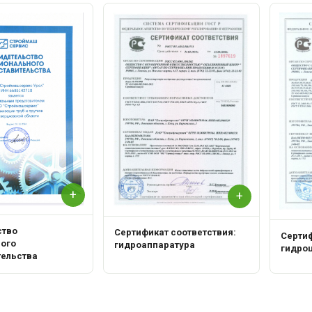
+
+
ство
Сертификат соответствия:
Сертиф
ного
гидроаппаратура
гидро
тельства