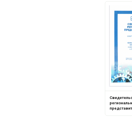
Свидетель
региональ
представи