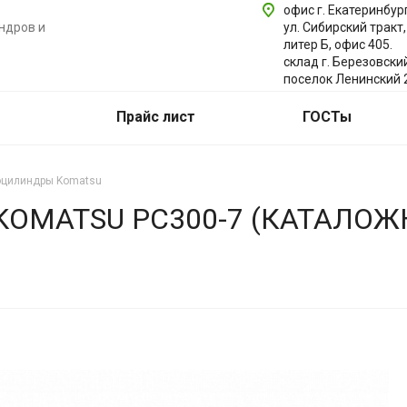
офис г. Екатеринбург
ндров и
ул. Сибирский тракт,
литер Б, офис 405.
склад г. Березовски
поселок Ленинский 
Прайс лист
ГОСТы
оцилиндры Komatsu
MATSU PC300-7 (КАТАЛОЖН