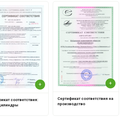
С
Р
+
+
Сертификат соответствия на
икат соответствия:
производство
цилиндры