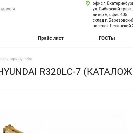
офис г. Екатеринбург
ндров и
ул. Сибирский тракт,
литер Б, офис 405.
склад г. Березовски
поселок Ленинский 
Прайс лист
ГОСТы
оцилиндры Hyundai
UNDAI R320LC-7 (КАТАЛОЖ