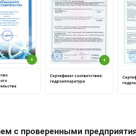
+
+
ство
Сертификат соответствия:
Сертиф
ного
гидроаппаратура
гидро
тельства
аем с проверенными предприяти