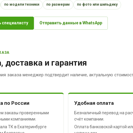
по модели техники
по размерам
по фото или шильдику
 специалисту
Отправить данные в WhatsApp
КАЗА
, доставка и гарантия
ия заказа менеджер подтвердит наличие, актуальную стоимост
а по России
Удобная оплата
м заказы проверенными
Безналичный перевод на рас
ными компаниями.
счёт компании.
ала ТК в Екатеринбурге
Оплата банковской картой ил
м бесплатно.
наличными.