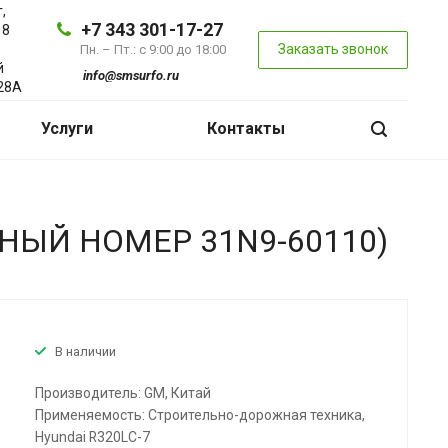
,
+7 343 301-17-27
 8
Заказать звонок
Пн. – Пт.: с 9:00 до 18:00
й
info@smsurfo.ru
28А
Услуги
Контакты
НЫЙ НОМЕР 31N9-60110)
В наличии
Производитель: GM, Китай
Применяемость: Строительно-дорожная техника,
Hyundai R320LC-7