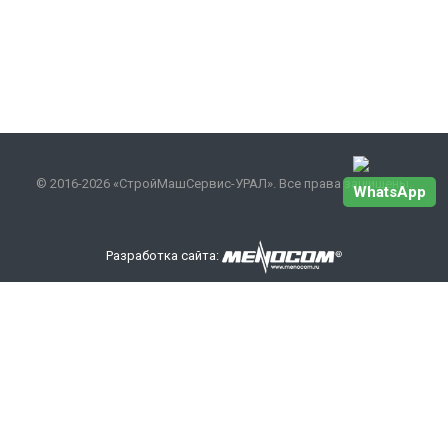
© 2016-2026 «СтройМашСервис-УРАЛ». Все права защищены.
WhatsApp
Разработка сайта:
Наши контакты
+7 343 301-17-27
info
@smsurfo.ru
офис г. Екатеринбург, ул. Сибирский тракт, 8 литер Б,