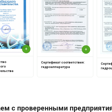
+
+
ство
Сертификат соответствия:
Сертиф
ного
гидроаппаратура
гидро
тельства
аем с проверенными предприяти