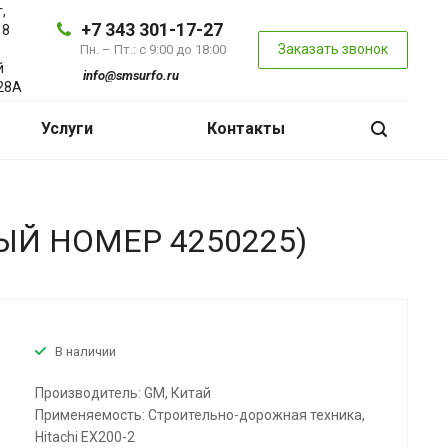
,
+7 343 301-17-27
 8
Заказать звонок
Пн. – Пт.: с 9:00 до 18:00
й
info@smsurfo.ru
28А
Услуги
Контакты
ЫЙ НОМЕР 4250225)
В наличии
Производитель: GM, Китай
Применяемость: Строительно-дорожная техника,
Hitachi EX200-2