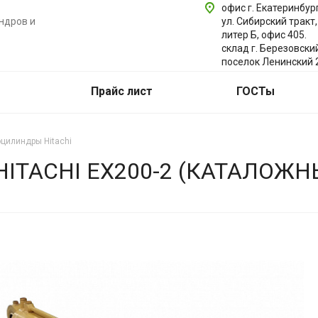
офис г. Екатеринбург
ндров и
ул. Сибирский тракт,
литер Б, офис 405.
склад г. Березовски
поселок Ленинский 
Прайс лист
ГОСТы
цилиндры Hitachi
TACHI EX200-2 (КАТАЛОЖН