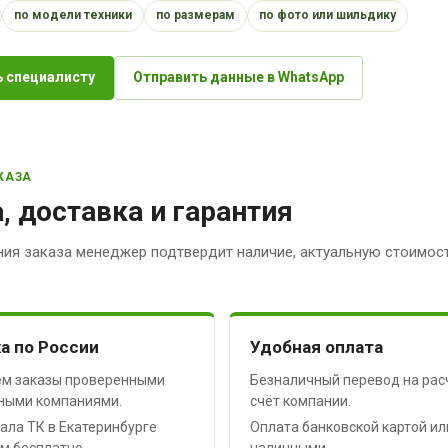
по модели техники
по размерам
по фото или шильдику
 специалисту
Отправить данные в WhatsApp
КАЗА
, доставка и гарантия
ия заказа менеджер подтвердит наличие, актуальную стоимост
а по России
Удобная оплата
м заказы проверенными
Безналичный перевод на рас
ными компаниями.
счёт компании.
ала ТК в Екатеринбурге
Оплата банковской картой ил
м бесплатно.
наличными.