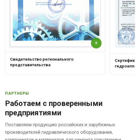
+
Свидетельство регионального
Сертификат 
представительства
гидроаппар
ПАРТНЕРЫ
Работаем с проверенными
предприятиями
Поставляем продукцию российских и зарубежных
производителей гидравлического оборудования,
компонентов и материалов для ремонта спецтехники.