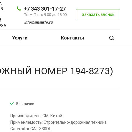
,
+7 343 301-17-27
 8
Заказать звонок
Пн. – Пт.: с 9:00 до 18:00
й
info@smsurfo.ru
28А
Услуги
Контакты
ОЖНЫЙ НОМЕР 194-8273)
В наличии
Производитель: GM, Китай
Применяемость: Строительно-дорожная техника,
Caterpillar CAT 330DL