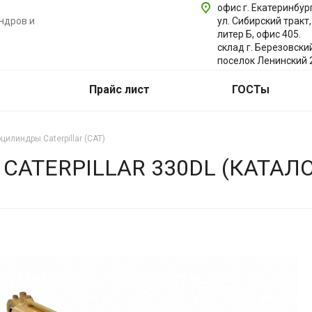
офис г. Екатеринбург
ндров и
ул. Сибирский тракт,
литер Б, офис 405.
склад г. Березовски
поселок Ленинский 
Прайс лист
ГОСТы
цилиндры Caterpillar (CAT)
ATERPILLAR 330DL (КАТАЛ