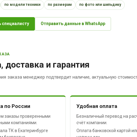
по модели техники
по размерам
по фото или шильдику
 специалисту
Отправить данные в WhatsApp
КАЗА
, доставка и гарантия
ия заказа менеджер подтвердит наличие, актуальную стоимост
а по России
Удобная оплата
м заказы проверенными
Безналичный перевод на рас
ными компаниями.
счёт компании.
ала ТК в Екатеринбурге
Оплата банковской картой ил
м бесплатно.
наличными.