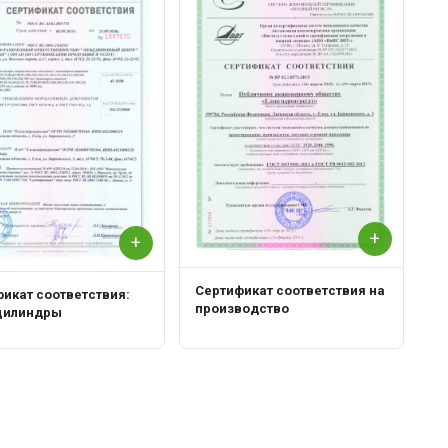
С
Р
+
+
Сертификат соответствия на
икат соответствия:
производство
цилиндры