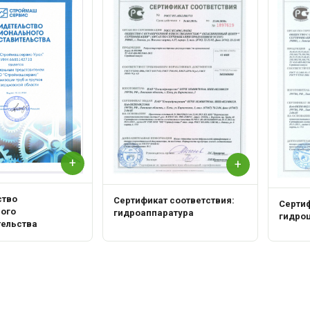
+
+
ство
Сертификат соответствия:
Сертиф
ного
гидроаппаратура
гидро
тельства