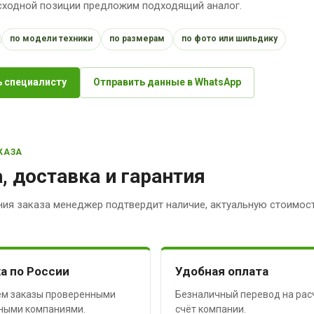
исходной позиции предложим подходящий аналог.
по модели техники
по размерам
по фото или шильдику
 специалисту
Отправить данные в WhatsApp
КАЗА
, доставка и гарантия
ия заказа менеджер подтвердит наличие, актуальную стоимост
а по России
Удобная оплата
м заказы проверенными
Безналичный перевод на рас
ными компаниями.
счёт компании.