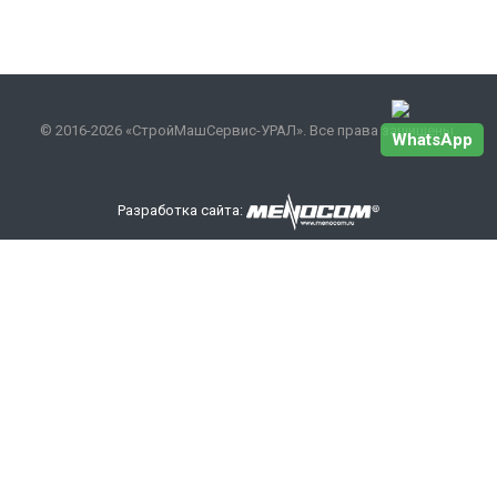
© 2016-2026 «СтройМашСервис-УРАЛ». Все права защищены.
WhatsApp
Разработка сайта:
Наши контакты
+7 343 301-17-27
info
@smsurfo.ru
офис г. Екатеринбург, ул. Сибирский тракт, 8 литер Б,
офис 405.
склад г. Березовский поселок Ленинский 28А
ООО «СМС-УРАЛ»
ИНН/КПП: 6685142710/668501001