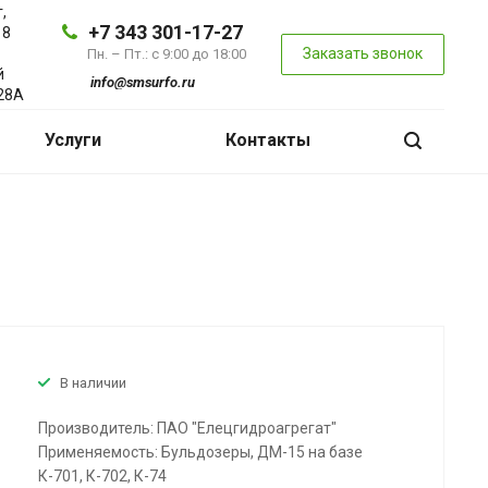
,
+7 343 301-17-27
 8
Заказать звонок
Пн. – Пт.: с 9:00 до 18:00
й
info@smsurfo.ru
28А
Услуги
Контакты
В наличии
Производитель: ПАО "Елецгидроагрегат"
Применяемость: Бульдозеры, ДМ-15 на базе
К-701, К-702, К-74