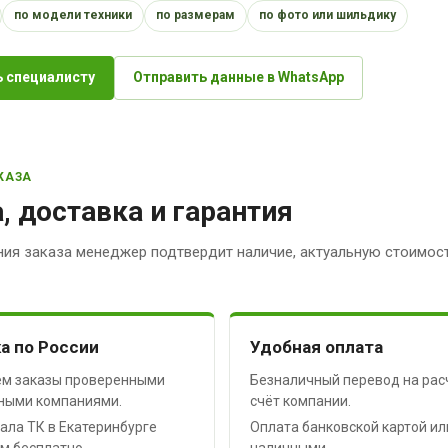
по модели техники
по размерам
по фото или шильдику
 специалисту
Отправить данные в WhatsApp
КАЗА
, доставка и гарантия
ия заказа менеджер подтвердит наличие, актуальную стоимост
а по России
Удобная оплата
м заказы проверенными
Безналичный перевод на рас
ными компаниями.
счёт компании.
ала ТК в Екатеринбурге
Оплата банковской картой ил
м бесплатно.
наличными.