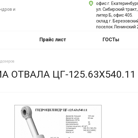
офис г. Екатеринбург
ндров и
ул. Сибирский тракт,
литер Б, офис 405.
склад г. Березовски
поселок Ленинский 
Прайс лист
ГОСТы
ьдозеров
ОТВАЛА ЦГ-125.63Х540.11