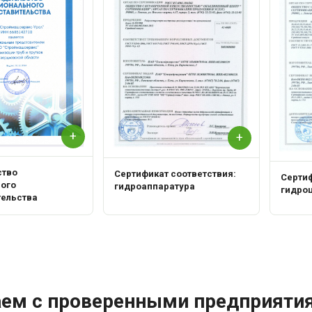
+
+
ство
Сертификат соответствия:
Сертиф
ного
гидроаппаратура
гидро
тельства
аем с проверенными предприяти