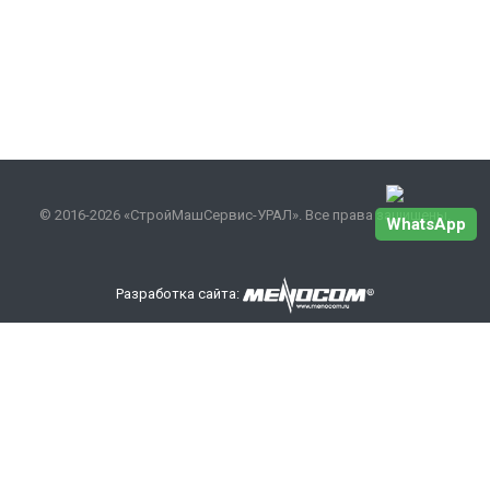
© 2016-2026 «СтройМашСервис-УРАЛ». Все права защищены.
WhatsApp
Разработка сайта:
Наши контакты
+7 343 301-17-27
info
@smsurfo.ru
офис г. Екатеринбург, ул. Сибирский тракт, 8 литер Б,