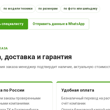
по модели техники
по размерам
по фото или шильдику
 специалисту
Отправить данные в WhatsApp
КАЗА
, доставка и гарантия
ия заказа менеджер подтвердит наличие, актуальную стоимост
а по России
Удобная оплата
м заказы проверенными
Безналичный перевод на рас
ными компаниями.
счёт компании.
ала ТК в Екатеринбурге
Оплата банковской картой ил