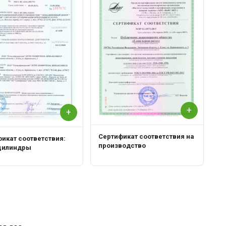
Р
+
+
Сертификат соответствия на
икат соответствия:
производство
цилиндры