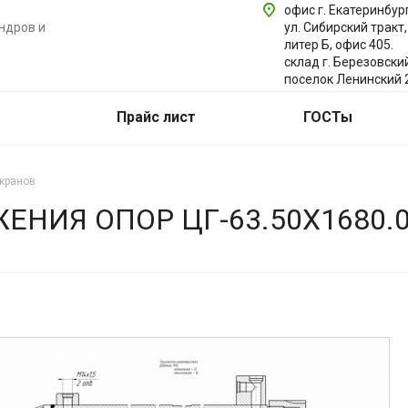
офис г. Екатеринбург
ндров и
ул. Сибирский тракт,
литер Б, офис 405.
склад г. Березовски
поселок Ленинский 
Прайс лист
ГОСТы
кранов
НИЯ ОПОР ЦГ-63.50Х1680.