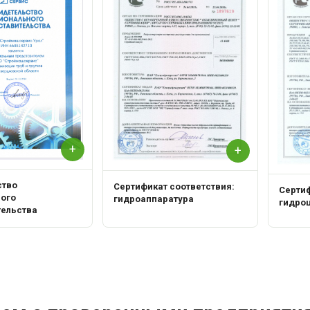
+
+
ство
Сертификат соответствия:
Сертиф
ного
гидроаппаратура
гидро
тельства