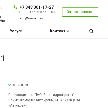
,
+7 343 301-17-27
 8
Заказать звонок
Пн. – Пт.: с 9:00 до 18:00
й
info@smsurfo.ru
28А
Услуги
Контакты
01
В наличии
Производитель: ПАО "Елецгидроагрегат"
Применяемость: Автокраны, КС-45717К (ОАО
«Автокран»)