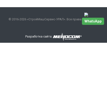
© 2016-2026 «СтройМашСервис-УРАЛ». Все права защищены.
WhatsApp
Разработка сайта:
Наши контакты
+7 343 301-17-27
info
@smsurfo.ru
офис г. Екатеринбург, ул. Сибирский тракт, 8 литер Б,
офис 405.
склад г. Березовский поселок Ленинский 28А
ООО «СМС-УРАЛ»
ИНН/КПП: 6685142710/668501001
ОРГН: 1176658111024